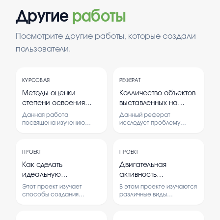
Другие
работы
Посмотрите другие работы, которые создали
пользователи.
КУРСОВАЯ
РЕФЕРАТ
Методы оценки
Колличество объектов
степени освоения
выставленных на
запланированных
приватизацию
Данная работа
Данный реферат
результатов по
превышает
посвящена изучению
исследует проблему
методов оценки освоения
избытка объектов,
физической культуре
количество
результатов по
выставленных на
(в соответствии с
покупателей
физической культуре в
приватизацию, при
ФГОС ООО и
ПРОЕКТ
ПРОЕКТ
соответствии с ФГОС и
недостатке
Федеральной
федеральной
заинтересованных
Как сделать
Двигательная
программой.
покупателей.
рабочей
идеальную
активность
Рассматриваются
Анализируется влияние
программой) Слайд
призентацию
школьников виды .
современные подходы к
этого дисбаланса на
Этот проект изучает
В этом проекте изучаются
1: Проблема
педагогической
экономическую ситуацию
двигательной
способы создания
различные виды
педагогической
диагностике и их
и рынок приватизации.
эффективных
двигательной активности
активности.
эффективность.
Обсуждается
презентаций. В нем
школьников, а также их
диагностики (ПД)
физкультурно
необходимость поиска
рассматриваются
влияние на здоровье и