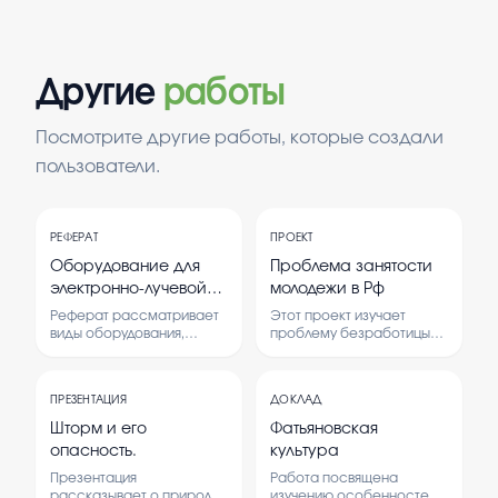
Другие
работы
Посмотрите другие работы, которые создали
пользователи.
РЕФЕРАТ
ПРОЕКТ
Оборудование для
Проблема занятости
электронно-лучевой
молодежи в Рф
обработки
Реферат рассматривает
Этот проект изучает
виды оборудования,
проблему безработицы
используемого в
среди молодежи в России.
электронно-лучевой
В нем рассматриваются
обработке материалов,
причины, последствия и
ПРЕЗЕНТАЦИЯ
ДОКЛАД
их устройство и принципы
возможные пути решения
работы. Анализируется
данной проблемы.
Шторм и его
Фатьяновская
значение этого
опасность.
культура
оборудования в
промышленности и
Презентация
Работа посвящена
научных исследованиях.
рассказывает о природе
изучению особенностей