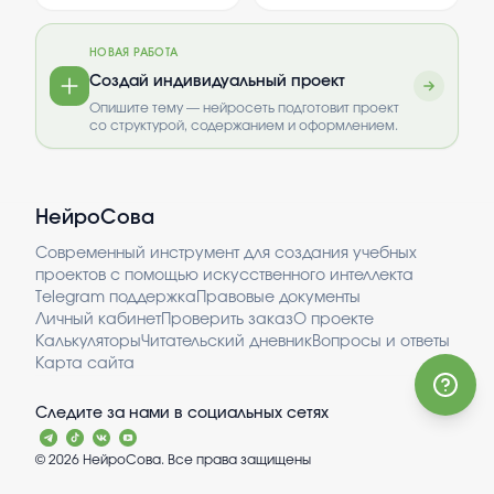
Рождественского, его
механизмы,
Рождественский и
и свобод личности
поэзии как отклику на
обеспечивающие защиту
эпоха: поэзия как
исторические события.
социально-
отклик на время.
НОВАЯ РАБОТА
Рассматривается влияние
экономических прав и
Примечание: работа
эпохи на его творчество и
свобод граждан внутри
Создай индивидуальный проект
роль поэзии в отражении
государства.
должна содержать не
Опишите тему — нейросеть подготовит проект
времени.
Анализируются правовые
менее 10 слайдов,
со структурой, содержанием и оформлением.
основы, институты и
доклад - информацию
процедуры,
о жизн...
гарантирующие
реализацию этих прав.
Важность работы
НейроСова
заключается в понимании
роли государственных
структур в обеспечении
Современный инструмент для создания учебных
социальной
проектов с помощью искусственного интеллекта
справедливости и
Telegram поддержка
Правовые документы
правового порядка. Это
Личный кабинет
Проверить заказ
О проекте
способствует развитию
эффективных мер защиты
Калькуляторы
Читательский дневник
Вопросы и ответы
и укреплению доверия
Карта сайта
граждан к государству.
Следите за нами в социальных сетях
©
2026
НейроСова. Все права защищены