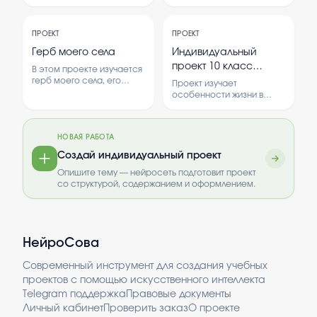
содержатся в сигаретах и
популяризировать
как оно влияет на
исторические знания
здоровье человека. В
среди школьников. Проект
работе рассматриваются
ПРОЕКТ
ПРОЕКТ
помогает понять, каким
причины курения и его
образом история
Герб моего села
Индивидуальный
последствия.
воспринимается и что
проект 10 класс
В этом проекте изучается
можно изменить для
история на тему
герб моего села, его
повышения интереса.
Проект изучает
история и значение. Также
«Жизнь в тылу:
особенности жизни в
проводится опрос среди
советском тылу во время
советский тыл в годы
жителей о восприятии
Великой Отечественной
Великой
герба.
войны. В нем
Отечественной войны»
НОВАЯ РАБОТА
рассматриваются
условия жизни, трудовые
Создай индивидуальный проект
достижения и роль тыла в
Опишите тему — нейросеть подготовит проект
победе.
со структурой, содержанием и оформлением.
НейроСова
Современный инструмент для создания учебных
проектов с помощью искусственного интеллекта
Telegram поддержка
Правовые документы
Личный кабинет
Проверить заказ
О проекте