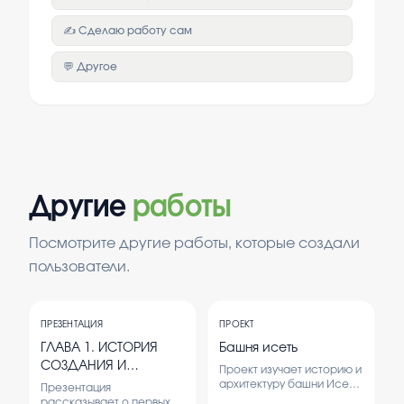
✍️ Сделаю работу сам
💬 Другое
Другие
работы
Посмотрите другие работы, которые создали
пользователи.
ПРЕЗЕНТАЦИЯ
ПРОЕКТ
ГЛАВА 1. ИСТОРИЯ
Башня исеть
СОЗДАНИЯ И
Проект изучает историю и
ФИЗИЧЕСКИЕ ОСНОВЫ
архитектуру башни Исеть,
Презентация
а также её значение для
ЯДЕРНОГО ОРУЖИЯ
рассказывает о первых