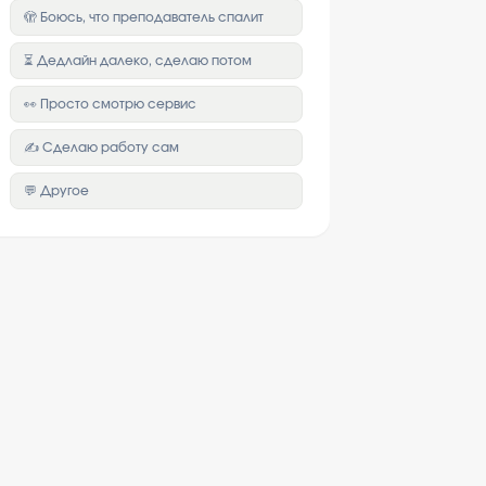
🫣 Боюсь, что преподаватель спалит
⏳ Дедлайн далеко, сделаю потом
👀 Просто смотрю сервис
✍️ Сделаю работу сам
💬 Другое