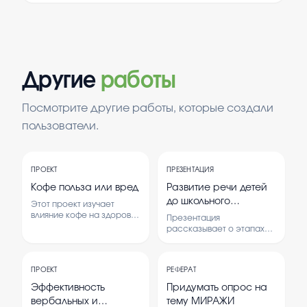
Другие
работы
Посмотрите другие работы, которые создали
пользователи.
ПРОЕКТ
ПРЕЗЕНТАЦИЯ
Кофе польза или вред
Развитие речи детей
до школьного
Этот проект изучает
возраста
влияние кофе на здоровье
Презентация
человека.
рассказывает о этапах
Рассматриваются как
развития речи у детей
положительные, так и
дошкольного возраста,
отрицательные стороны
особенностях и
употребления кофе.
ПРОЕКТ
РЕФЕРАТ
способах поддержки
этого процесса.
Эффективность
Придумать опрос на
Рассматриваются
вербальных и
тему МИРАЖИ
основные показатели