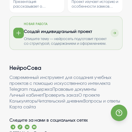
необходимость
антибиотиков.
Презентация
Проект изучает историю и
формирования у
рассказывает о
особенности замков
студентов навыков
различных способах
Великобритании. В нем
самоконтроля для
заботы животных о своих
рассматриваются их
самостоятельного
детёнышах.
архитектура, роль в
поддержания здоровья.
НОВАЯ РАБОТА
Рассматриваются
истории и современное
особенности поведения,
значение.
Создай индивидуальный проект
адаптации и стратегии
Опишите тему — нейросеть подготовит проект
выживания потомства у
со структурой, содержанием и оформлением.
разных видов животных.
НейроСова
Современный инструмент для создания учебных
проектов с помощью искусственного интеллекта
Telegram поддержка
Правовые документы
Личный кабинет
Проверить заказ
О проекте
Калькуляторы
Читательский дневник
Вопросы и ответы
Карта сайта
Следите за нами в социальных сетях