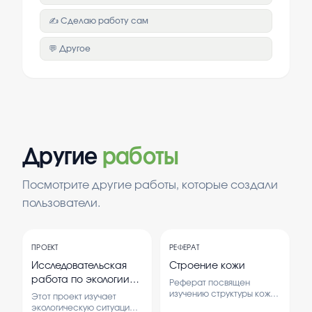
✍️ Сделаю работу сам
💬 Другое
Другие
работы
Посмотрите другие работы, которые создали
пользователи.
ПРОЕКТ
РЕФЕРАТ
Исследовательская
Строение кожи
работа по экологии
Реферат посвящен
для 9 класса на тему
изучению структуры кожи,
Этот проект изучает
которая является важным
"Экология нашего
экологическую ситуацию в