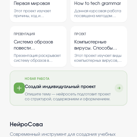
здоровья человека.
предприятий.
различных методов
Первая мировая
How to tech grammar
Рассматриваются
замены иностранных слов
основные принципы
Этот проект изучает
Данная курсовая работа
русскими аналогами.
работы систем и их роль в
причины, ход и
посвящена методам
современных условиях
последствия Первой
обучения грамматике в
горного дела.
мировой войны. В нем
современном
Анализируется влияние
рассматриваются
образовании.
ПРЕЗЕНТАЦИЯ
ПРОЕКТ
внедрения
основные события и роль
Рассматриваются
информационных систем
разных стран в конфликте.
эффективные подходы и
Система образов
Компьютерные
на качество и скорость
инструменты для
повести
вирусы. Способы
выполнения горных
преподавания
И.С.Тургенева «Гагин»
защиты и борьбы с
операций.
грамматических правил.
Презентация раскрывает
Этот проект изучает виды
ними
систему образов в
компьютерных вирусов,
повести Тургенева «Гагин».
способы их
Анализируются главные
распространения и
персонажи и их роль в
методы защиты от них. В
НОВАЯ РАБОТА
раскрытии темы
работе рассматриваются
произведения.
способы борьбы с
Создай индивидуальный проект
вирусами и профилактика
Опишите тему — нейросеть подготовит проект
заражения.
со структурой, содержанием и оформлением.
НейроСова
Современный инструмент для создания учебных