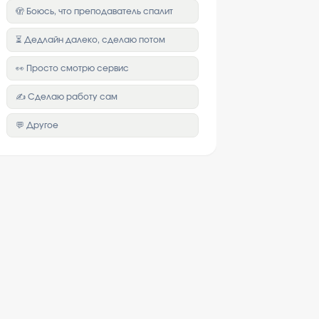
🫣 Боюсь, что преподаватель спалит
⏳ Дедлайн далеко, сделаю потом
👀 Просто смотрю сервис
✍️ Сделаю работу сам
💬 Другое