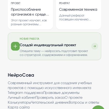
отражаются в календаре.
логистического
дисциплины и
ПРОЕКТ
РЕФЕРАТ
В рамках работы
процесса. Обсуждаются
экономической
рассматриваются
основные функции, этапы
Приспособление
Современная техника
стабильности.
способы измерения
и влияние закупочной
организмов к среде
Данный реферат
времени и его влияние на
логистики на
обитания
посвящен изучению
человека.
эффективность
Этот проект изучает, как
современных технических
предприятия.
разные организмы
средств и технологий,
приспосабливаются к
которые активно
условиям своей среды.
внедряются в
Рассматриваются
повседневную жизнь и
НОВАЯ РАБОТА
особенности адаптации и
промышленность.
их роль в выживании видов.
Создай индивидуальный проект
Рассматривается влияние
новых разработок на
Опишите тему — нейросеть подготовит проект
развитие общества и
со структурой, содержанием и оформлением.
экономики.
Анализируются основные
направления прогресса и
перспективы дальнейших
инноваций. Важность
НейроСова
изучения современной
техники обусловлена её
Современный инструмент для создания учебных
ролью в повышении
проектов с помощью искусственного интеллекта
эффективности и
Telegram поддержка
Правовые документы
комфорта жизни человека.
Личный кабинет
Проверить заказ
О проекте
Калькуляторы
Читательский дневник
Вопросы и ответы
Карта сайта