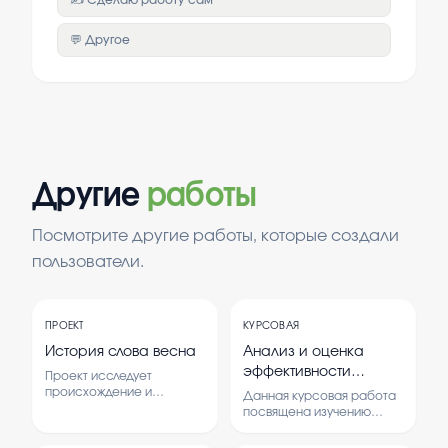
✍️ Сделаю работу сам
💬 Другое
Другие
работы
Посмотрите другие работы, которые создали
пользователи.
ПРОЕКТ
КУРСОВАЯ
История слова весна
Анализ и оценка
эффективности
Проект исследует
работы с
происхождение и
Данная курсовая работа
развитие слова 'весна'. В
поставщиками на
посвящена изучению
нем изучаются
методов анализа и оценки
примере предприятия
исторические и
эффективности работы с