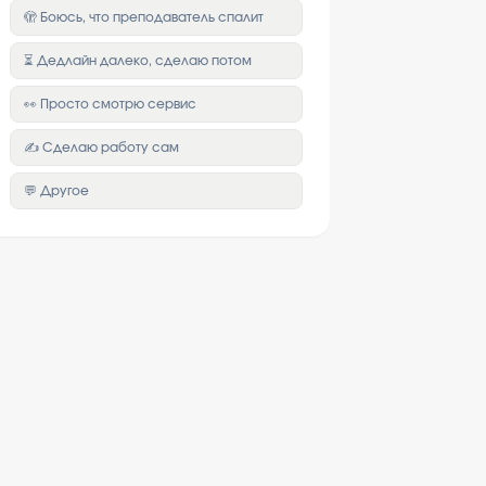
🫣 Боюсь, что преподаватель спалит
⏳ Дедлайн далеко, сделаю потом
👀 Просто смотрю сервис
✍️ Сделаю работу сам
💬 Другое