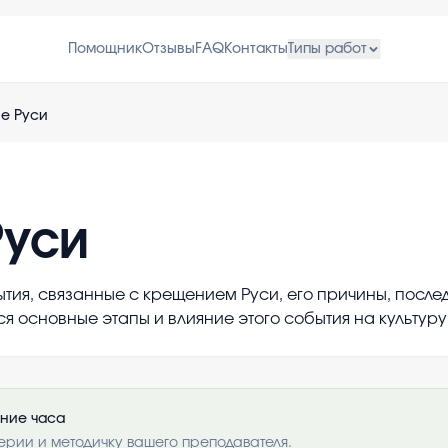
Помощник
Отзывы
FAQ
Контакты
Типы работ
е Руси
Руси
тия, связанные с крещением Руси, его причины, послед
 основные этапы и влияние этого события на культуру
ение часа
ерии и методичку вашего преподавателя.