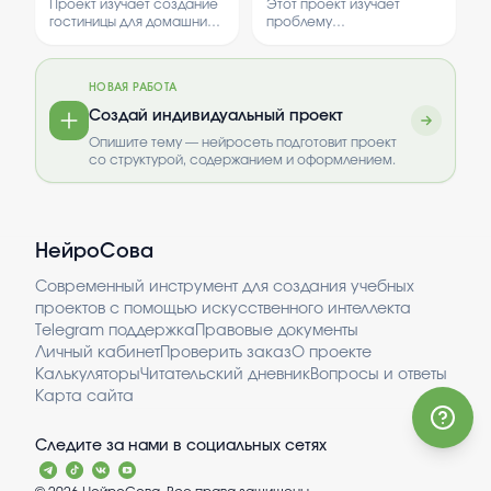
животных "Целые
разработка
его значение для русской
Проект изучает создание
Этот проект изучает
литературы.
тапки"
протокола для
гостиницы для домашних
проблему
животных в городе. В нем
травматической ко-
установления
рассматриваются
зависимости и
коммуникации нового
условия проживания
необходимость развития
типа в системе с
НОВАЯ РАБОТА
питомцев и их
новых методов общения в
историей
потребности.
таких системах. В нем
Создай индивидуальный проект
рассматривается
травматической ко-
Опишите тему — нейросеть подготовит проект
создание протокола для
зависимости (на
со структурой, содержанием и оформлением.
улучшения коммуникации
примере ВА. и ЕД.)»
и поддержки тех, кто
сталкивается с этим
явлением.
НейроСова
Современный инструмент для создания учебных
проектов с помощью искусственного интеллекта
Telegram поддержка
Правовые документы
Личный кабинет
Проверить заказ
О проекте
Калькуляторы
Читательский дневник
Вопросы и ответы
Карта сайта
Следите за нами в социальных сетях