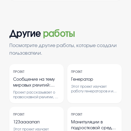
Другие
работы
Посмотрите другие работы, которые создали
пользователи.
ПРОЕКТ
ПРОЕКТ
Сообщение на тему
Генератор
мировых религий:
Этот проект изучает
Православные
работу генераторов и их
Проект рассказывает о
применение в различных
православной религии, её
устройствах.
истории, верованиях и
Рассматривается
обычаях.
принцип их действия и
Рассматривается влияние
возможности
ПРОЕКТ
ПРОЕКТ
православия на культуру и
использования.
общество.
123аааапап
Манипуляции в
подростковой среде:
Этот проект изучает