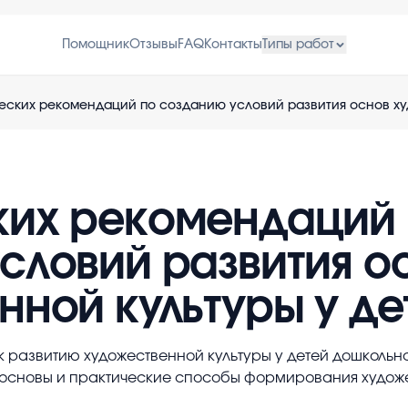
Помощник
Отзывы
FAQ
Контакты
Типы работ
еских рекомендаций по созданию условий развития основ ху
ких рекомендаций
словий развития о
нной культуры у д
к развитию художественной культуры у детей дошкольно
основы и практические способы формирования художе