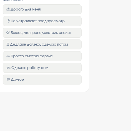
💰 Дорого для меня
👎 Не устраивает предпросмотр
🫣 Боюсь, что преподаватель спалит
⏳ Дедлайн далеко, сделаю потом
👀 Просто смотрю сервис
✍️ Сделаю работу сам
💬 Другое