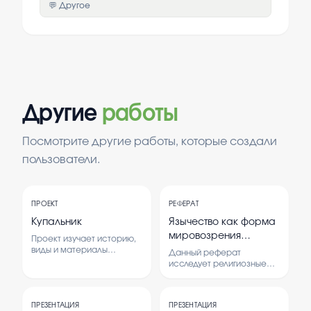
💬 Другое
Другие
работы
Посмотрите другие работы, которые создали
пользователи.
ПРОЕКТ
РЕФЕРАТ
Купальник
Язычество как форма
мировозрения
Проект изучает историю,
Восточных славян
виды и материалы
Данный реферат
купальников, а также их
исследует религиозные
влияние на комфорт и
верования и обычаи
моду. В работе
древних восточных
рассматриваются
славян, рассматривая их
современные тенденции
ПРЕЗЕНТАЦИЯ
ПРЕЗЕНТАЦИЯ
как важную часть