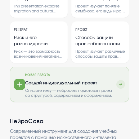
разнообразие (на
This presentation explores
Проект изучает понятие
английском языке,
migration and cultural
симбиоза, его виды и роль
diversity by comparing
в жизни растений,
анализ: сравнение
experiences in Russia and
животных и человека. В
российского и
abroad. It highlights
работе рассматриваются
зарубежного опыта
РЕФЕРАТ
ПРОЕКТ
differences, challenges,
примеры взаимовыгодных
and benefits associated
отношений в природе.
Риск и его
Способы защиты
with migration in different
разновидности
прав собственности в
contexts.
России.
Риск — это возможность
Проект изучает различные
возникновения негативных
способы защиты прав
последствий в различных
собственности,
сферах деятельности. В
применяемые в России. В
реферате
работе рассматриваются
НОВАЯ РАБОТА
рассматриваются
теоретические основы и
основные виды риска, их
практические методы
Создай индивидуальный проект
особенности и способы
защиты прав.
Опишите тему — нейросеть подготовит проект
оценки. Изучение риска
со структурой, содержанием и оформлением.
важно для принятия
обоснованных решений и
минимизации возможных
потерь. Работа помогает
понять, как управлять
НейроСова
рисками в условиях
неопределенности.
Современный инструмент для создания учебных
проектов с помощью искусственного интеллекта