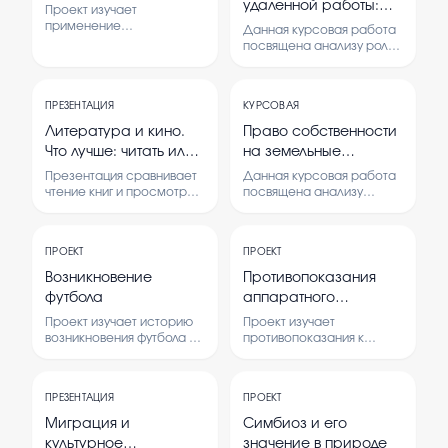
удаленной работы:
Проект изучает
вызовы и решения.
применение
Данная курсовая работа
искусственного
посвящена анализу роли
интеллекта в области
информационных
семеноводства растений.
технологий в обеспечении
Рассматриваются
эффективной удаленной
возможности
ПРЕЗЕНТАЦИЯ
КУРСОВАЯ
работы, а также
автоматизации и
выявлению существующих
Литература и кино.
Право собственности
повышения
вызовов и предложению
Что лучше: читать или
на земельные
эффективности
решений.
выращивания семян.
смотреть?
участки: особенности
Презентация сравнивает
Данная курсовая работа
правового режима и
чтение книг и просмотр
посвящена анализу
фильмов по их влиянию,
правового режима
ограничения
удобству и восприятию.
собственности на
Рассматриваются
земельные участки, а
ПРОЕКТ
ПРОЕКТ
преимущества и
также особенностям и
недостатки каждого
ограничениям,
Возникновение
Противопоказания
способа получения
действующим в данной
футбола
аппаратного
информации и
сфере.
массажа
развлечения.
Проект изучает историю
Проект изучает
возникновения футбола и
противопоказания к
его развитие. В нем
аппаратному массажу,
рассматриваются
анализирует причины, по
основные этапы
которым его нельзя
ПРЕЗЕНТАЦИЯ
ПРОЕКТ
формирования этой
применять, и выясняет
популярной игры.
мнение людей по этому
Миграция и
Симбиоз и его
вопросу.
культурное
значение в природе