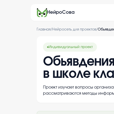
НейроСова
Главная
/
Нейросеть для проектов
/
Обьявден
Индивидуальный проект
Обьявдения
в школе кл
Проект изучает вопросы организа
рассматриваются методы информи