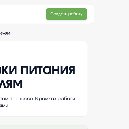
Создать работу
телям
вки питания
лям
этом процессе. В рамках работы
ями.