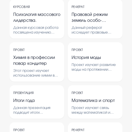
КУРСОВАЯ
РЕФЕРАТ
Психология массового
Правовой режим
лидерства.
земель особо-
охраняемых
Данная курсовая работа
Данный реферат
территорий.
посвящена изучению
исследует правовые
психологических аспектов
основы регулирования
лидерства в массовых
земель, находящихся под
группах.
особой охраной.
ПРОЕКТ
ПРОЕКТ
Рассматриваются
Анализируется значение
механизмы
законодательных актов
Химия в профессии
История моды
формирования лидерских
для сохранения
повар кондитер
Проект изучает развитие
качеств и влияние
природного наследия.
моды на протяжении
лидеров на поведение
Обсуждается роль
Этот проект изучает
времени, раскрывает
масс.
правового режима в
использование химии в
основные эпохи и
обеспечении устойчивого
приготовлении блюд и
тенденции.
использования природных
кондитерских изделий.
Анализируется влияние
ресурсов. Раскрывается
Рассматриваются
культурных и социальных
ПРЕЗЕНТАЦИЯ
ПРОЕКТ
важность соблюдения
химические процессы и
факторов на изменение
правовых норм для
вещества, важные для
Итоги года
Математика и спорт
стилей одежды.
охраны окружающей
работы повара-
Данная презентация
среды и
Проект изучает связь
кондитера.
подводит итоги
биоразнообразия.
между математикой и
прошедшего года,
спортом, анализирует,
выделяет основные
как математические
достижения и
знания помогают в
ПРОЕКТ
РЕФЕРАТ
анализирует ключевые
спортивных достижениях.