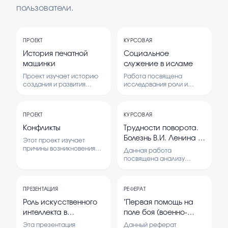
пользователи.
ПРОЕКТ
КУРСОВАЯ
История печатной
Социальное
машинки
служение в исламе
Проект изучает историю
Работа посвящена
создания и развития
исследования роли и
печатной машинки, а
значимости социального
также её влияние на
служения в исламской
общество и технологии. В
традиции, его основам и
ПРОЕКТ
КУРСОВАЯ
работе рассматриваются
современному развитию.
основные этапы её
Конфликты
Трудности поворота.
появления и
Болезнь В.И. Ленина и
Этот проект изучает
использования.
борьба за власть
причины возникновения
Данная работа
конфликтов и их влияние
посвящена анализу
на людей. В нем
трудных моментов в
рассматриваются
политическом развитии
способы разрешения
Советского Союза в
конфликтных ситуаций и их
ПРЕЗЕНТАЦИЯ
РЕФЕРАТ
связи с болезнью В.И.
последствия.
Ленина и борьбой за
Роль искусственного
"Первая помощь на
власть после его смерти.
интеллекта в
поле боя (военно-
образовании
медицинская
Эта презентация
Данный реферат