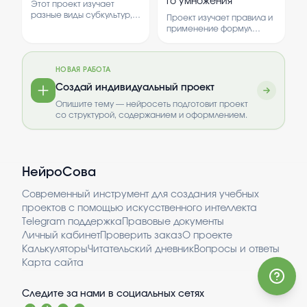
го умножения
Этот проект изучает
обсуждаются
современные подходы и
разные виды субкультур,
преимущества и
практические
Проект изучает правила и
их особенности и влияние
недостатки каждого из
рекомендации по
применение формул
на общество. В работе
веществ.
оптимизации
сокращенного умножения
рассматриваются
производственных
в математике. В нем
примеры популярных
процессов.
рассматриваются
субкультур и их роль в
НОВАЯ РАБОТА
основные виды формул и
жизни молодых людей.
их использование для
Создай индивидуальный проект
упрощения вычислений.
Опишите тему — нейросеть подготовит проект
со структурой, содержанием и оформлением.
НейроСова
Современный инструмент для создания учебных
проектов с помощью искусственного интеллекта
Telegram поддержка
Правовые документы
Личный кабинет
Проверить заказ
О проекте
Калькуляторы
Читательский дневник
Вопросы и ответы
Карта сайта
Следите за нами в социальных сетях