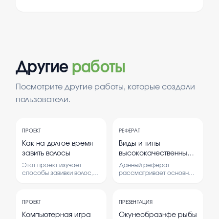
Другие
работы
Посмотрите другие работы, которые создали
пользователи.
ПРОЕКТ
РЕФЕРАТ
Как на долгое время
Виды и типы
завить волосы
высококачественных
металлов
Этот проект изучает
Данный реферат
применяемых в
способы завивки волос,
рассматривает основные
которые сохранятся на
виды высококачественных
изготовлении ракеты
длительное время. В нем
металлов, используемых
Р-7
рассматриваются
при производстве ракеты
ПРОЕКТ
ПРЕЗЕНТАЦИЯ
различные методы и их
Р-7. Исследование важно
эффективность.
для понимания
Компьютерная игра
Окунеобразнфе рыбы