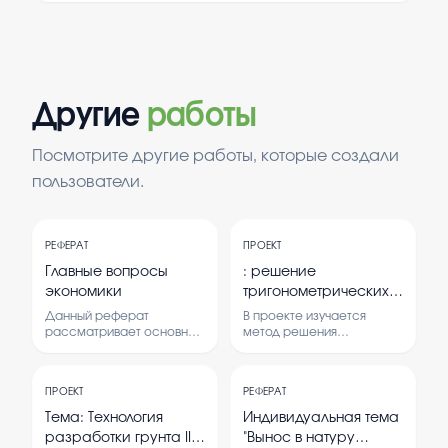
Другие
работы
Посмотрите другие работы, которые создали
пользователи.
РЕФЕРАТ
ПРОЕКТ
Главные вопросы
: решение
экономики
тригонометрических
неравенств методом
Данный реферат
В проекте изучается
интервалов
рассматривает основные
метод решения
вопросы, связанные с
тригонометрических
экономической
неравенств с помощью
деятельностью общества.
интервалов.
ПРОЕКТ
РЕФЕРАТ
Изучается, как ресурсы
Рассматриваются
распределяются и какие
теоретические основы и
Тема: Технология
Индивидуальная тема
решения принимаются
практические примеры
разработки грунта II
"Вынос в натуру
для обеспечения
применения метода.