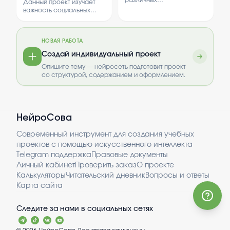
различных
технологий.
Данный проект изучает
геометрических фигур и
Анализируются случаи
важность социальных
способы их вычисления. В
использования роботов и
инициатив и их влияние на
работе рассматриваются
их влияние на качество
общество. В работе
теоретические основы и
медицинских услуг.
рассматриваются методы
практические примеры.
НОВАЯ РАБОТА
проведения социальных
опросов и анализируются
Создай индивидуальный проект
полученные результаты.
Опишите тему — нейросеть подготовит проект
со структурой, содержанием и оформлением.
НейроСова
Современный инструмент для создания учебных
проектов с помощью искусственного интеллекта
Telegram поддержка
Правовые документы
Личный кабинет
Проверить заказ
О проекте
Калькуляторы
Читательский дневник
Вопросы и ответы
Карта сайта
Следите за нами в социальных сетях