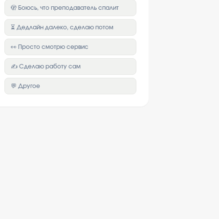
🫣 Боюсь, что преподаватель спалит
⏳ Дедлайн далеко, сделаю потом
👀 Просто смотрю сервис
✍️ Сделаю работу сам
💬 Другое