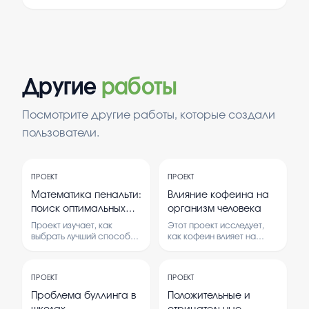
Другие
работы
Посмотрите другие работы, которые создали
пользователи.
ПРОЕКТ
ПРОЕКТ
Математика пенальти:
Влияние кофеина на
поиск оптимальных
организм человека
стратегий
Проект изучает, как
Этот проект исследует,
выбрать лучший способ
как кофеин влияет на
бить пенальти, чтобы
здоровье и поведение
забить больше голов. В
человека. В нем изучаются
нем рассматриваются
его положительные и
ПРОЕКТ
ПРОЕКТ
разные стратегии и их
отрицательные эффекты.
эффективность.
Проблема буллинга в
Положительные и