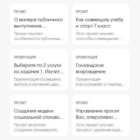
ПРОЕКТ
ПРОЕКТ
О манере публичного
Как совмещать учебу
выступления,
и спорт 7 класс
интонации, жестах и
Проект изучает
Этот проект изучает
мимике.
особенности публичных
способы совмещения
выступлений, их
учебы и спорта для
интонации, жесты и
школьников 7 класса. В
мимику. Исследуются
нем рассматриваются
ПРЕЗЕНТАЦИЯ
ПРЕЗЕНТАЦИЯ
методы улучшения
важные аспекты
навыков публичных
организации времени и
Выберите по 2 услуги
Голландское
выступлений.
мотивации.
из задания 1. Изучите
возрождение
их особенности и
Презентация посвящена
Презентация
преимущества.
выбору и изучению двух
рассказывает о периоде
услуг, их особенностям и
культурного и
Подготовьте
преимуществам. Особое
экономического подъема
презентацию.
внимание уделяется
в Голландии в XVI-XVII
Определите спикера,
ПРОЕКТ
ПРОЕКТ
определению целевой
веках. Рассматриваются
который представит
аудитории и подготовке к
основные события,
Создание модели
Управление просит
презентации.
достижения и влияние
материал. Обратите
социальной столовой
Вас, оперативно
этого времени на
внимание! Сделайте
в Blender
удалить
развитие страны и мира.
Проект включает
Этот проект изучает
акцент на целевую
вышеуказанный код
создание трехмерной
процесс удаления кода
ауд...
модели социальной
подразделения из
подразделения ФКП из