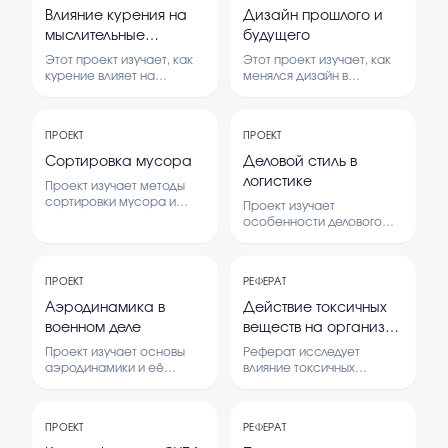
Влияние курения на
Дизайн прошлого и
мыслительные
будущего
способности
Этот проект изучает, как
Этот проект изучает, как
человека проект
курение влияет на
менялся дизайн в
умственные способности
прошлом и каким он
человека. В нем
может стать в будущем.
анализируются научные
Рассматриваются
ПРОЕКТ
ПРОЕКТ
данные и проводится
основные тенденции и
опрос среди людей.
идеи, связанные с
Сортировка мусора
Деловой стиль в
дизайном разных эпох.
логистике
Проект изучает методы
сортировки мусора и
Проект изучает
важность правильного
особенности делового
разделения отходов.
стиля в сфере логистики,
Рассматриваются
его применение и влияние
способы утилизации и
на эффективность
переработки мусора.
ПРОЕКТ
РЕФЕРАТ
работы. В рамках работы
рассматриваются
Аэродинамика в
Действие токсичных
основные принципы и
военном деле
веществ на организм
требования к деловому
человек
стилю в логистической
Проект изучает основы
Реферат исследует
деятельности.
аэродинамики и её
влияние токсичных
применение в военной
веществ на организм
технике.
человека, рассматривая
Рассматриваются
механизмы их
ПРОЕКТ
РЕФЕРАТ
принципы полёта и
воздействия и