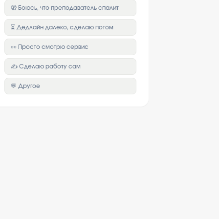
🫣 Боюсь, что преподаватель спалит
⏳ Дедлайн далеко, сделаю потом
👀 Просто смотрю сервис
✍️ Сделаю работу сам
💬 Другое