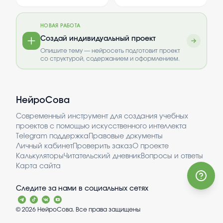
достопримечательностях
структуры федеративного
безопастности
Адыгеи. В ней
устройства России и
представлены природные
вопросов обеспечения
НОВАЯ РАБОТА
и культурные памятники
национальной
региона, а также
безопасности.
Создай индивидуальный проект
интересные места для
Рассматриваются
Опишите тему — нейросеть подготовит проект
посещения. Цель —
особенности
со структурой, содержанием и оформлением.
познакомить с
государственного
уникальными объектами
устройства, механизмы
этой части Кавказа.
взаимодействия
субъектов федерации и
центральных органов
НейроСова
власти. Особое внимание
уделяется современным
вызовам и проблемам в
Современный инструмент для создания учебных
сфере безопасности
проектов с помощью искусственного интеллекта
страны. Такой анализ
Telegram поддержка
Правовые документы
важен для понимания
Личный кабинет
Проверить заказ
О проекте
устойчивости
государственного
Калькуляторы
Читательский дневник
Вопросы и ответы
устройства и защиты
Карта сайта
интересов граждан.
Следите за нами в социальных сетях
©
2026
НейроСова. Все права защищены