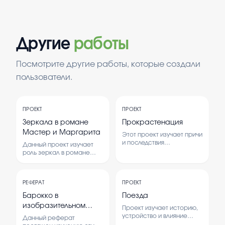
Другие
работы
Посмотрите другие работы, которые создали
пользователи.
ПРОЕКТ
ПРОЕКТ
Зеркала в романе
Прокрастенация
Мастер и Маргарита
Этот проект изучает причи
и последствия
Данный проект изучает
прокрастенации, а также
роль зеркал в романе
способы борьбы с этим
Михаила Булгакова
явлением. В работе
«Мастер и Маргарита». В
рассматриваются
работе рассматриваются
психологические и
РЕФЕРАТ
ПРОЕКТ
символика зеркал и их
социальные аспекты
влияние на развитие
Барокко в
Поезда
откладывания дел.
сюжета.
изобразительном
Проект изучает историю,
искусстве
устройство и влияние
Данный реферат
поездов на развитие