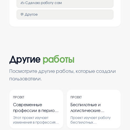
✍️ Сделаю работу сам
💬 Другое
Другие
работы
Посмотрите другие работы, которые создали
пользователи.
ПРОЕКТ
ПРОЕКТ
Современные
Беспилотные и
профессии в период
логистические
с 2020 по 2026
системы
Этот проект изучает
Проект изучает работу
изменения в профессиях,
беспилотных
которые произошли с
транспортных средств и