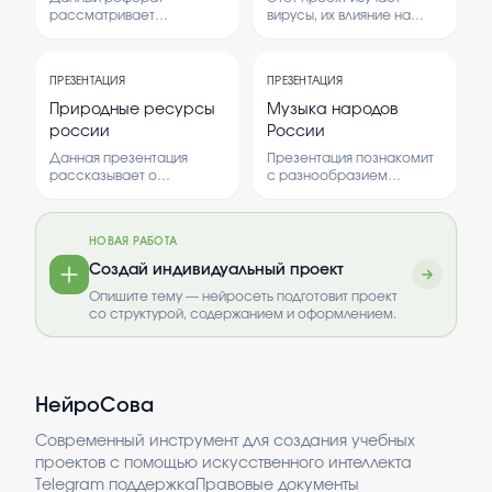
египта
рассматривает
вирусы, их влияние на
устройство общества и
здоровье человека и
систему управления в
способы борьбы с ними.
древнем Египте.
В нем рассматриваются
ПРЕЗЕНТАЦИЯ
ПРЕЗЕНТАЦИЯ
Исследование дает
методы профилактики и
представление о
лечения вирусных
Природные ресурсы
Музыка народов
структуре власти,
заболеваний.
россии
России
социальной иерархии, а
также о роли религии в
Данная презентация
Презентация познакомит
управлении страной. Это
рассказывает о
с разнообразием
важно для понимания
богатстве природных
музыкальных традиций
развития древних
ресурсов России.
народов России.
цивилизаций и их влияния
Рассматриваются виды
Рассмотрены
НОВАЯ РАБОТА
на историю. Анализ
ресурсов, их
особенности,
помогает понять, как
распределение и
инструменты и стили,
Создай индивидуальный проект
исторические процессы
значение для экономики
характерные для
формировали основы
Опишите тему — нейросеть подготовит проект
страны. Также
различных регионов
современного общества
со структурой, содержанием и оформлением.
обсуждаются проблемы и
страны.
и государственности.
перспективы
использования природных
ресурсов.
НейроСова
Современный инструмент для создания учебных
проектов с помощью искусственного интеллекта
Telegram поддержка
Правовые документы