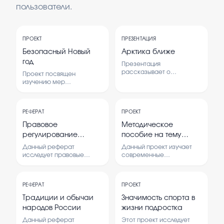
пользователи.
ПРОЕКТ
ПРЕЗЕНТАЦИЯ
Безопасный Новый
Арктика ближе
год
Презентация
рассказывает о
Проект посвящен
географическом
изучению мер
положении, природных
безопасности для
особенностях и важности
празднования Нового
Арктики.
года. В нем
Рассматриваются
РЕФЕРАТ
ПРОЕКТ
рассматриваются
современные вызовы и
основные правила
Правовое
Методическое
возможности региона.
безопасного поведения и
регулирование
пособие на тему
Цель — понять значение
ways to avoid опасных
Арктики для мира и
расторжения брака в
«Повышение качества
ситуаций во время
Данный реферат
Данный проект изучает
человека.
празднования.
суде
и эффективности
исследует правовые
современные
основы процесса
педагогические
занятий в
расторжения брака в
технологии, применяемые
хореографии
судебных органах.
в хореографии, и их
посредством
РЕФЕРАТ
ПРОЕКТ
Анализируется
влияние на качество и
современных
законодательство,
эффективность занятий. В
Традиции и обычаи
Значимость спорта в
регулирующее процедуры
нем рассматриваются
педагогических
народов России
жизни подростка
и условия расторжения
методы повышения
технологий»
брака, а также
профессиональных
Данный реферат
Этот проект исследует