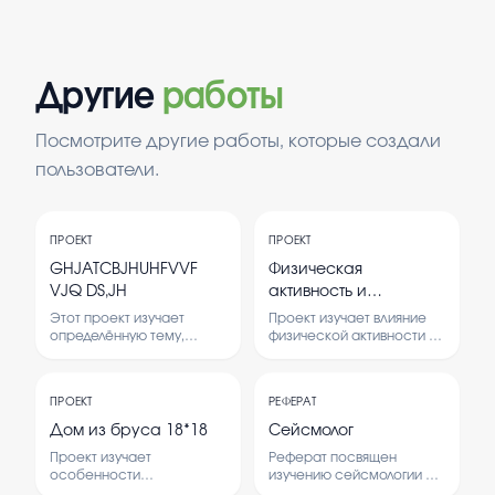
Другие
работы
Посмотрите другие работы, которые создали
пользователи.
ПРОЕКТ
ПРОЕКТ
GHJATCBJHUHFVVF
Физическая
VJQ DS,JH
активность и
эмоциональное
Этот проект изучает
Проект изучает влияние
состояние
определённую тему,
физической активности на
связанную с социальными
эмоциональное
аспектами. В работе
состояние человека. В
рассматриваются
нем рассматриваются
ПРОЕКТ
РЕФЕРАТ
теоретические основы и
теоретические основы и
проводится практическое
проводится социальный
Дом из бруса 18*18
Сейсмолог
исследование с помощью
опрос для выявления
Проект изучает
Реферат посвящен
опроса.
связи между ними.
особенности
изучению сейсмологии —
строительства дома из
науки о землетрясениях и