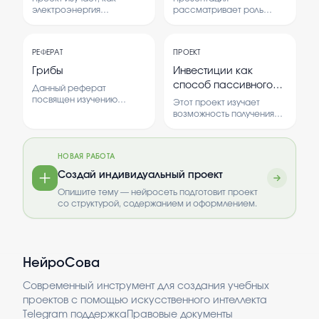
электроэнергия
рассматривает роль
используется в различных
музыки в формировании
видах транспорта.
культурных ценностей и
Рассматриваются
традиций. Анализируются
РЕФЕРАТ
ПРОЕКТ
преимущества и
основные направления
недостатки
влияния музыки на
Грибы
Инвестиции как
электромобилей и других
общество и развитие
способ пассивного
Данный реферат
электросредств перед
культурных особенностей
зароботка
посвящен изучению
традиционными.
разных стран.
Этот проект изучает
грибов, их разнообразия
возможность получения
и роли в природе.
пассивного дохода через
Рассматривается
инвестиции.
структура, жизненный
Анализируются виды
цикл и особенности
НОВАЯ РАБОТА
инвестиций и их влияние
размножения грибов.
на финансовое
Создай индивидуальный проект
Важность изучения грибов
состояние человека.
обусловлена их
Опишите тему — нейросеть подготовит проект
значением для экосистем
со структурой, содержанием и оформлением.
и использования в
медицине и кулинарии.
Понимание грибов
помогает сохранять
биоразнообразие и
НейроСова
использовать их ресурсы
более рационально.
Современный инструмент для создания учебных
проектов с помощью искусственного интеллекта
Telegram поддержка
Правовые документы