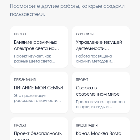
Посмотрите другие работы, которые создали
пользователи.
ПРОЕКТ
КУРСОВАЯ
Влияние различных
Управление текущей
спектров света на
деятельности
фотосинтез и рост
сотрудников службы
Проект изучает, как
Работа посвящена
комнатных растений
приема и
разные цвета света
анализу методов и
влияют на процесс
практик управления
размещения при
фотосинтеза и развитие
текущей деятельностью
предоставлении
комнатных растений. В
сотрудников службы
основных услуг в
ПРЕЗЕНТАЦИЯ
ПРОЕКТ
работе рассматриваются
приема и размещения в
гостинице Саду Отель
теоретические основы и
гостинице с целью
ПИТАНИЕ МОИ СЕМЬИ
Сварка в
проводятся практические
повышения качества
Москва Рэдиссон
современном мире
Эта презентация
эксперименты.
предоставляемых услуг.
Индивидуалс 4*
расскажет о важности
Проект изучает процессы
правильного питания для
сварки, их виды и
здоровья семьи.
применение в
Рассмотрены основные
современной
принципы, продукты и
промышленности. Также
советы по организации
ПРОЕКТ
ПРЕЗЕНТАЦИЯ
рассматривается
питания дома.
влияние сварочных
Проект безопасность
Канал Москва Волга
технологий на развитие