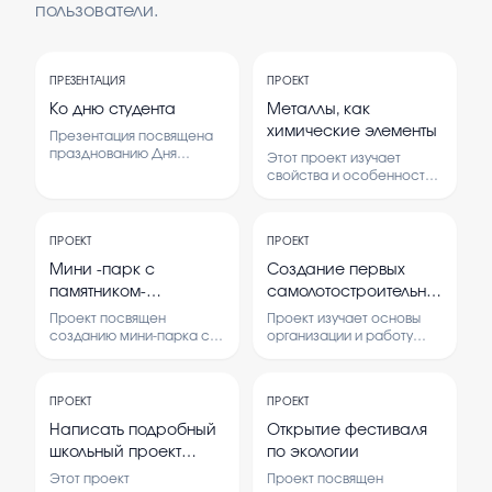
пользователи.
ПРЕЗЕНТАЦИЯ
ПРОЕКТ
Ко дню студента
Металлы, как
химические элементы
Презентация посвящена
празднованию Дня
Этот проект изучает
студента. В ней
свойства и особенности
рассматриваются
металлов как химических
история праздника, его
элементов.
значение и традиции.
Рассматриваются их
Также представлены идеи
ПРОЕКТ
ПРОЕКТ
виды, применение и
для мероприятий и
влияние на окружающую
Мини -парк с
Создание первых
поздравлений студентов.
среду.
памятником-
самолотостроительных
мемориалом в память
конструкторских
Проект посвящен
Проект изучает основы
о погибших
бюро
созданию мини-парка с
организации и работу
памятником, чтобы
первых конструкторских
односельчанах на сво
увековечить память
бюро по производству
погибших односельчан. В
самолётов. В нем
ПРОЕКТ
ПРОЕКТ
нем изучается значение
исследуются методы
памятных мест и их
создания и развития таких
Написать подробный
Открытие фестиваля
влияние на сообщество.
бюро, а также их роль в
школьный проект
по экологии
авиационной
ученика 5 класса по
промышленности.
Этот проект
Проект посвящен