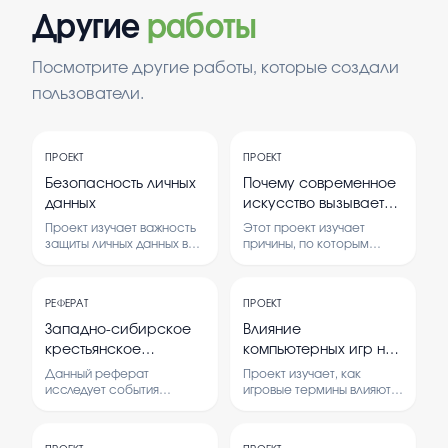
Другие
работы
Посмотрите другие работы, которые создали
пользователи.
ПРОЕКТ
ПРОЕКТ
Безопасность личных
Почему современное
данных
искусство вызывает
споры и дисскусии
Проект изучает важность
Этот проект изучает
защиты личных данных в
причины, по которым
современном мире.
современное искусство
Рассматриваются
вызывает разные мнения и
способы обеспечения
обсуждения. В нем
РЕФЕРАТ
ПРОЕКТ
безопасности и риски,
рассматриваются
связанные с утечкой
особенности
Западно-сибирское
Влияние
информации.
современного искусства
крестьянское
компьютерных игр на
и реакции людей на него.
восстание 1921г
речь школьников:
Данный реферат
Проект изучает, как
анализ игровых
исследует события
игровые термины влияют
Западно-сибирского
на речь школьников. В нем
терминов.
крестьянского восстания
анализируются
1921 года, анализируя
особенности