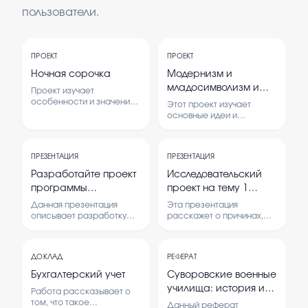
пользователи.
ПРОЕКТ
ПРОЕКТ
Ночная сорочка
Модернизм и
младосимволизм и
Проект изучает
его течения
особенности и значение
Этот проект изучает
ночной сорочки как
основные идеи и
предмета одежды. В нем
направления модернизма
рассматриваются ее
и младосимволизма в
виды, материалы и
литературе и искусстве. В
влияние на комфорт и
ПРЕЗЕНТАЦИЯ
ПРЕЗЕНТАЦИЯ
нем рассматриваются их
здоровье человека.
особенности, течения и
Разработайте проект
Исследовательский
влияние на культуру.
программы
проект на тему 1
логопедической
мировая война для 6
Данная презентация
Эта презентация
помощи для
класса
описывает разработку
расскажет о причинах,
комплексной программы
ходе и последствиях
дошкольника с
логопедической помощи
Первой мировой войны.
расстройствами
для дошкольников с
Она предназначена для
аутистического
ДОКЛАД
РЕФЕРАТ
расстройствами
учеников 6 класса и
спектра с учетом
аутистического спектра. В
поможет понять важные
Бухгалтерский учет
Суворовские военные
ней рассматриваются
события этого времени.
следующих
училища: история и
Работа рассказывает о
диагностические,
компонентов:
современность
том, что такое
коррекционные и
Данный реферат