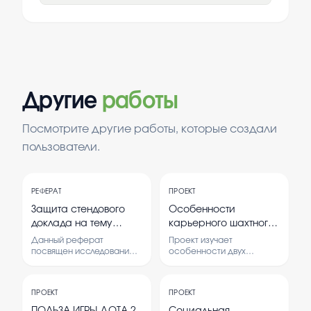
Другие
работы
Посмотрите другие работы, которые создали
пользователи.
РЕФЕРАТ
ПРОЕКТ
Защита стендового
Особенности
доклада на тему
карьерного шахтного
Россия без мата
и дражного способа
Данный реферат
Проект изучает
добычи золота
посвящен исследованию
особенности двух
проблемы использования
методов добычи золота:
ненормативной лексики в
карьерного шахтного и
обществе и ее влиянию
дражного.
ПРОЕКТ
ПРОЕКТ
на культуру и
Рассматриваются их
межличностное общение.
преимущества,