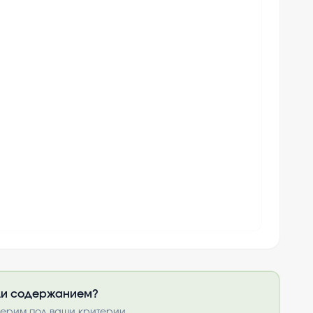
или содержанием?
после оплаты
нерим под ваши критерии.