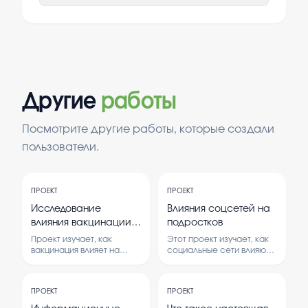
Другие
работы
Посмотрите другие работы, которые создали
пользователи.
ПРОЕКТ
ПРОЕКТ
Исследование
Влияния соцсетей на
влияния вакцинации
подростков
на здоровье людей
Проект изучает, как
Этот проект изучает, как
вакцинация влияет на
социальные сети влияют
здоровье человека. В нем
на подростков.
рассматриваются как
Рассматриваются
положительные, так и
положительные и
ПРОЕКТ
ПРОЕКТ
возможные
отрицательные стороны
отрицательные
использования соцсетей.