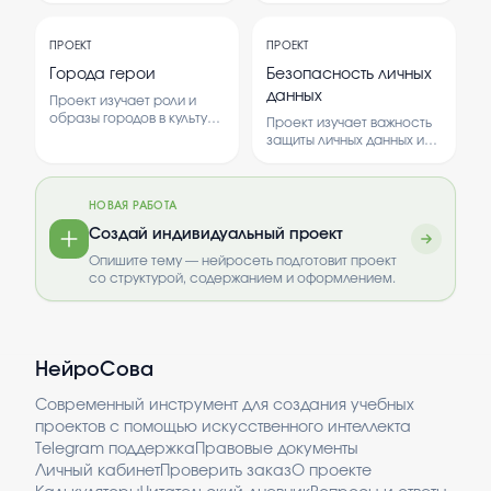
гостеприимства и их
природные условия и
значение в культуре
влияние на рыболовный
ПРОЕКТ
ПРОЕКТ
региона. В работе
процесс. В работе
рассматриваются
рассматриваются
Города герои
Безопасность личных
обычаи, связанные с
способы ловли и
данных
Проект изучает роли и
приемом гостей и их роль
популярные виды рыбы в
образы городов в культуре
в обществе.
этом регионе.
Проект изучает важность
и истории. Анализируются
защиты личных данных и
примеры городов,
способы обеспечения их
которые стали символами
безопасности.
героизма и доблести.
Рассматриваются
НОВАЯ РАБОТА
современные угрозы и
методы защиты
Создай индивидуальный проект
информации.
Опишите тему — нейросеть подготовит проект
со структурой, содержанием и оформлением.
НейроСова
Современный инструмент для создания учебных
проектов с помощью искусственного интеллекта
Telegram поддержка
Правовые документы
Личный кабинет
Проверить заказ
О проекте