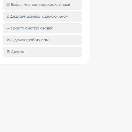
🫣 Боюсь, что преподаватель спалит
⏳ Дедлайн далеко, сделаю потом
👀 Просто смотрю сервис
✍️ Сделаю работу сам
💬 Другое