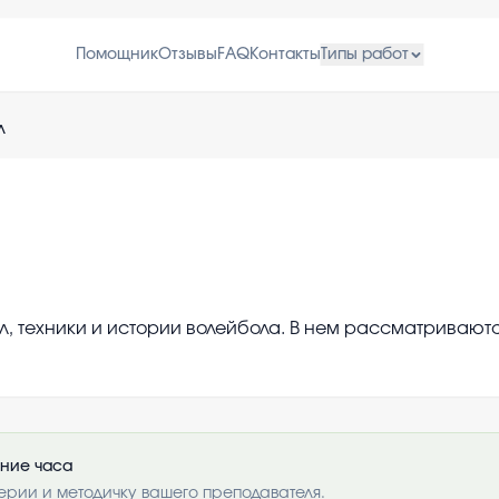
Помощник
Отзывы
FAQ
Контакты
Типы работ
л
, техники и истории волейбола. В нем рассматриваютс
ение часа
ерии и методичку вашего преподавателя.