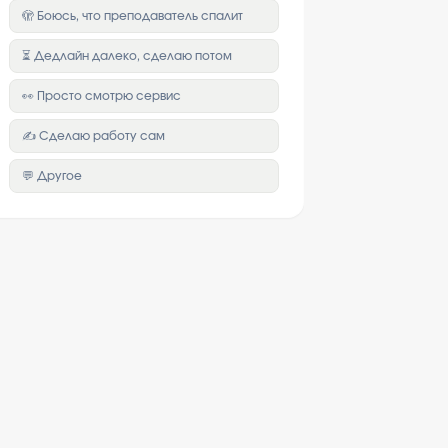
🫣 Боюсь, что преподаватель спалит
⏳ Дедлайн далеко, сделаю потом
👀 Просто смотрю сервис
✍️ Сделаю работу сам
💬 Другое