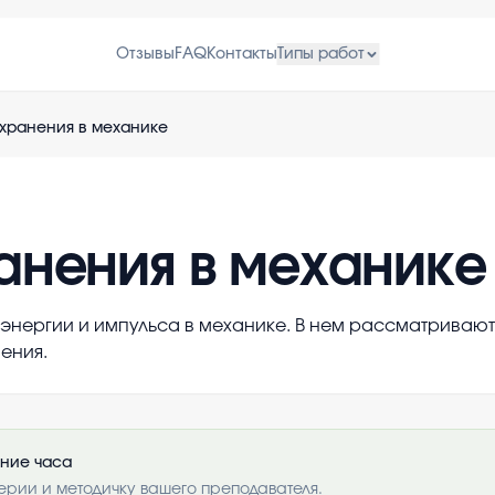
Отзывы
FAQ
Контакты
Типы работ
хранения в механике
анения в механике
 энергии и импульса в механике. В нем рассматриваю
ения.
ение часа
ерии и методичку вашего преподавателя.