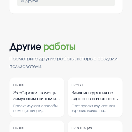
💬 Другое
Другие
работы
Посмотрите другие работы, которые создали
пользователи.
ПРОЕКТ
ПРОЕКТ
ЭкоСтражи: помощь
Влияние курения на
зимующим птицам и
здоровье и внешность
бездомным животным
Проект изучает способы
Этот проект изучает, как
помощи птицам,
курение влияет на
зимующим в холодное
здоровье человека и его
время, и бездомным
внешний вид. В работе
животным. В нем
рассматриваются
ПРОЕКТ
ПРЕЗЕНТАЦИЯ
рассматриваются методы
негативные последствия