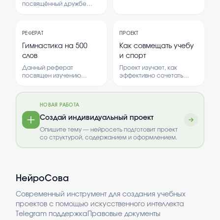
привлечения покупателей
дипломатии, её роли в
посвящённый дружбе
и формирования бренда.
международных
народов Дальнего
отношениях и основных
Востока. В нём
методах.
рассматриваются
Рассматриваются
РЕФЕРАТ
ПРОЕКТ
культурные особенности
исторические примеры и
и история народов
Гимнастика на 500
Как совмещать учебу
современные
региона.
слов
и спорт
особенности
дипломатической
Данный реферат
Проект изучает, как
деятельности.
посвящен изучению
эффективно сочетать
гимнастики как вида
учебу и занятия спортом.
физической активности. В
Рассматриваются
нем рассматриваются
способы организации
НОВАЯ РАБОТА
основные виды
времени и мотивации для
гимнастики, их история и
достижения успехов в
Создай индивидуальный проект
значение для здоровья
обеих сферах.
Опишите тему — нейросеть подготовит проект
человека. Также
со структурой, содержанием и оформлением.
обсуждается влияние
гимнастики на
физическую подготовку и
психоэмоциональное
состояние. Важность
НейроСова
гимнастики заключается в
ее способности
укреплять тело, развивать
Современный инструмент для создания учебных
гибкость и выносливость,
проектов с помощью искусственного интеллекта
а также способствовать
Telegram поддержка
Правовые документы
улучшению общего