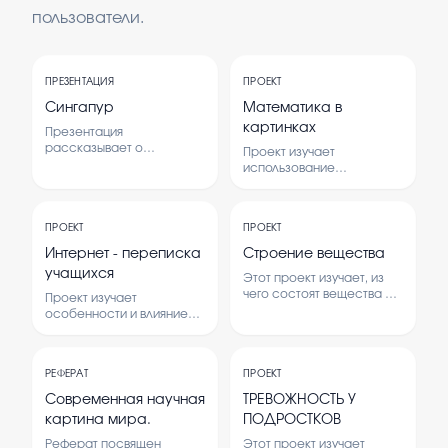
пользователи.
ПРЕЗЕНТАЦИЯ
ПРОЕКТ
Сингапур
Математика в
картинках
Презентация
рассказывает о
Проект изучает
Сингапуре как о
использование
современном городе-
изображений для
государстве.
объяснения
Рассматриваются его
математических понятий.
история, экономика,
ПРОЕКТ
ПРОЕКТ
В нем рассматриваются
культура и особенности
способы визуализации
Интернет - переписка
Строение вещества
развития. Цель - дать
математических идей и их
учащихся
общее представление о
Этот проект изучает, из
применение в обучении.
стране и ее значении в
чего состоят вещества и
Проект изучает
мире.
как их строение влияет на
особенности и влияние
свойства.
интернет-переписки на
Рассматриваются
учащихся.
основные частицы и их
Рассматриваются
взаимодействия.
РЕФЕРАТ
ПРОЕКТ
преимущества,
недостатки и
Современная научная
ТРЕВОЖНОСТЬ У
безопасность в онлайн-
картина мира.
ПОДРОСТКОВ
общении.
Реферат посвящен
Этот проект изучает