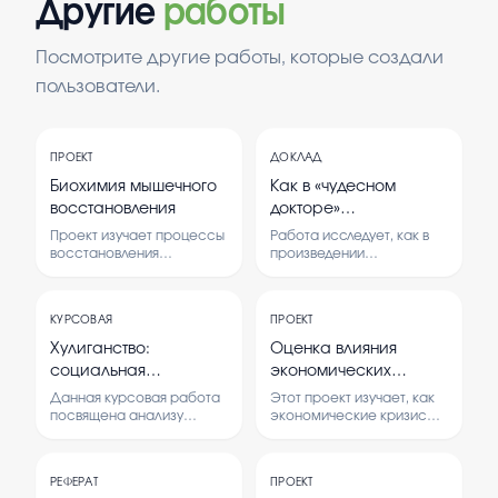
Другие
работы
Посмотрите другие работы, которые создали
пользователи.
ПРОЕКТ
ДОКЛАД
Биохимия мышечного
Как в «чудесном
восстановления
докторе»
раскрывается мысль
Проект изучает процессы
Работа исследует, как в
писателя о
восстановления
произведении
мышечной ткани на
раскрывается важность
необходимости
биохимическом уровне. В
доброты к живым
«доброты ко всему
нем рассматриваются
существам и почему это
живому?
КУРСОВАЯ
ПРОЕКТ
механизмы, влияющие на
важно для человека и
восстановление после
природы.
Хулиганство:
Оценка влияния
физических нагрузок.
социальная
экономических
опасность и уголовно-
кризисов на торговую
Данная курсовая работа
Этот проект изучает, как
правовая
деятельность
посвящена анализу
экономические кризисы
причин, последствий и
влияют на торговлю. В нем
характеристика
правовых аспектов
анализируются причины,
хулиганства как
последствия и мнения
РЕФЕРАТ
ПРОЕКТ
социальной проблемы.
людей о таких кризисах.