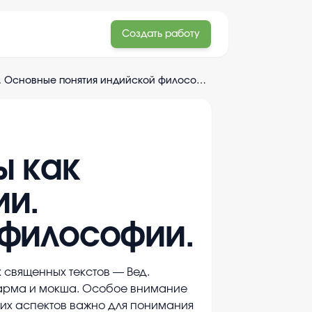
Создать работу
Формирование индуизма. Веды как источник индийской философии. Основные понятия индийской философии.
ы как
ии.
 философии.
священных текстов — Вед.
харма и мокша. Особое внимание
этих аспектов важно для понимания