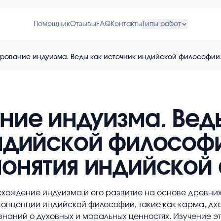
Помощник
Отзывы
FAQ
Контакты
Типы работ
ие индуизма. Вед
ндийской философ
онятия индийской
ождение индуизма и его развитие на основе древних 
концепции индийской философии, такие как карма, д
 знаний о духовных и моральных ценностях. Изучение 