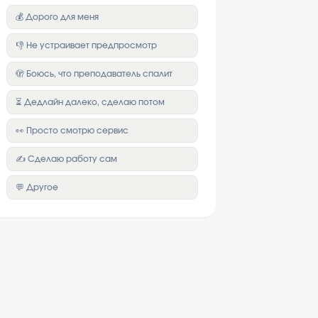
💰 Дорого для меня
👎 Не устраивает предпросмотр
🫣 Боюсь, что преподаватель спалит
⏳ Дедлайн далеко, сделаю потом
👀 Просто смотрю сервис
✍️ Сделаю работу сам
💬 Другое