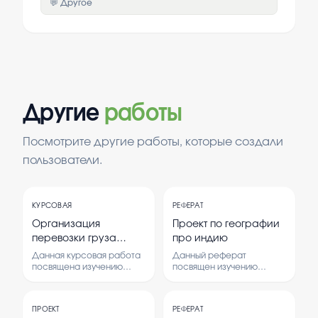
💬 Другое
Другие
работы
Посмотрите другие работы, которые создали
пользователи.
КУРСОВАЯ
РЕФЕРАТ
Организация
Проект по географии
перевозки груза
про индию
зерно навалом
Данная курсовая работа
Данный реферат
посвящена изучению
посвящен изучению
методов и технологий
географических
перевозки зерна
особенностей Индии, ее
навалом, а также анализу
природных ресурсов,
ПРОЕКТ
РЕФЕРАТ
эффективности
климатических условий,