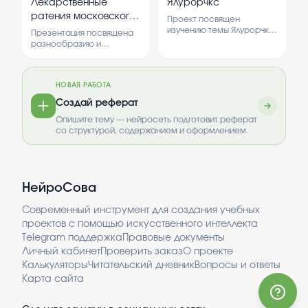
Лекарственные
Ялурорчкс
характера и укреплению
опросы для анализа
влияния игры.
ратения московского
здоровья.
Проект посвящен
ситуации.
региона
изучению темы Ялурорчкс.
Презентация посвящена
В нем рассматриваются
разнообразию и
основные понятия и
использованию
особенности, а также
лекарственных растений,
проводится
растущих в московском
социологический опрос
НОВАЯ РАБОТА
регионе.
для получения мнений
Рассматриваются виды,
Создай реферат
людей.
их свойства и значение
Опишите тему — нейросеть подготовит реферат
для медицины и народной
со структурой, содержанием и оформлением.
практики.
НейроСова
Современный инструмент для создания учебных
проектов с помощью искусственного интеллекта
Telegram поддержка
Правовые документы
Личный кабинет
Проверить заказ
О проекте
Калькуляторы
Читательский дневник
Вопросы и ответы
Карта сайта