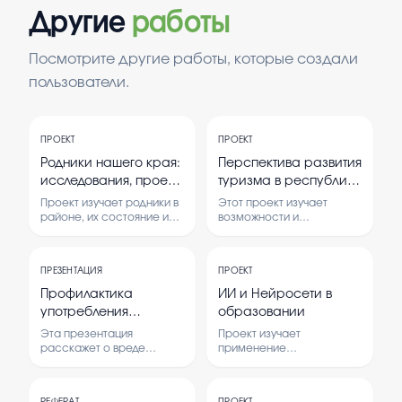
Другие
работы
Посмотрите другие работы, которые создали
пользователи.
ПРОЕКТ
ПРОЕКТ
Родники нашего края:
Перспектива развития
исследования, проект
туризма в республике
благоустройства и
Башкортостан сделай
Проект изучает родники в
Этот проект изучает
возможности
проект
районе, их состояние и
возможности и
способы использования
перспективы развития
использования в
для экологического
туризма в Башкортостане.
экологическом
просвещения. В рамках
В нем рассматриваются
просвещение
ПРЕЗЕНТАЦИЯ
ПРОЕКТ
работы проводится
основные направления и
исследование и
проблемы туризма, а
Профилактика
ИИ и Нейросети в
разрабатывается проект
также проводится опрос
употребления
образовании
по благоустройству
среди населения.
психоактивных
родников.
Эта презентация
Проект изучает
веществ для 6 класса
расскажет о вреде
применение
психоактивных веществ и
искусственного
способах защиты от их
интеллекта и нейросетей
употребления. Основное
в образовательной