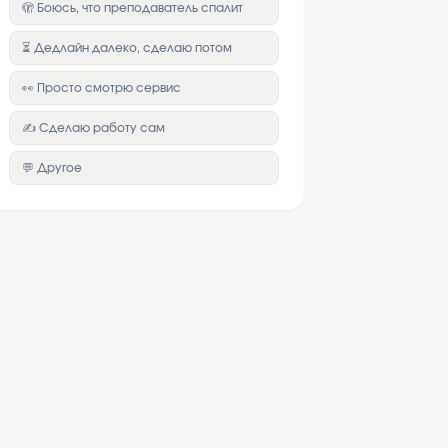
🫣 Боюсь, что преподаватель спалит
⏳ Дедлайн далеко, сделаю потом
👀 Просто смотрю сервис
✍️ Сделаю работу сам
💬 Другое