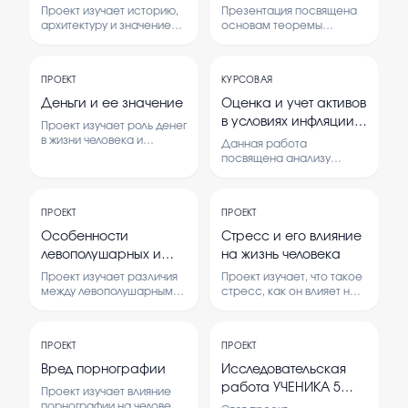
Проект изучает историю,
Презентация посвящена
архитектуру и значение
основам теоремы
православных храмов. В
Ляпунова и её
нем рассматриваются
применению в анализе
особенности их
устойчивости систем.
ПРОЕКТ
КУРСОВАЯ
построения и роль в жизни
Рассматриваются
общества.
основные понятия,
Деньги и ее значение
Оценка и учет активов
условия и примеры
в условиях инфляции:
Проект изучает роль денег
использования теоремы.
методы и практика
в жизни человека и
Данная работа
обществе.
посвящена анализу
Рассматриваются
методов оценки и учета
основные функции денег и
активов в условиях
их влияние на развитие
инфляции, а также их
экономики и культуры.
ПРОЕКТ
ПРОЕКТ
практическому
применению в
Особенности
Стресс и его влияние
современных условиях
левополушарных и
на жизнь человека
экономики.
правополушарных
Проект изучает различия
Проект изучает, что такое
типов людей
между левополушарными
стресс, как он влияет на
и правополушарными
здоровье и поведение
типами людей. В нем
человека. Также
рассматриваются
рассматриваются
ПРОЕКТ
ПРОЕКТ
особенности мышления,
способы борьбы со
поведения и восприятия
стрессом.
Вред порнографии
Исследовательская
информации у каждого
работа УЧЕНИКА 5
Проект изучает влияние
типа.
КЛАССА "ДАГЕСТАЦЫ
порнографии на человека