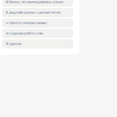
🫣 Боюсь, что преподаватель спалит
⏳ Дедлайн далеко, сделаю потом
👀 Просто смотрю сервис
✍️ Сделаю работу сам
💬 Другое